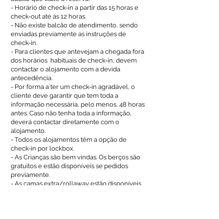
- Horário de check-in a partir das 15 horas e
check-out até às 12 horas.
- Não existe balcão de atendimento, sendo
enviadas previamente as instruções de
check-in.
- Para clientes que antevejam a chegada fora
dos horários habituais de check-in, devem
contactar o alojamento com a devida
antecedência.
- Por forma a ter um check-in agradável, o
cliente deve garantir que tem toda a
informação necessária, pelo menos, 48 horas
antes. Caso não tenha toda a informação,
deverá contactar diretamente com o
alojamento.
- Todos os alojamentos têm a opção de
check-in por lockbox.
- As Crianças são bem vindas. Os berços são
gratuitos e estão disponíveis se pedidos
previamente.
- As camas extra/rollaway estão disponíveis
por 10 euros por noite.
- Aceitamos pagamentos na propriedade por
via de cartão Mastercard ou Visa.